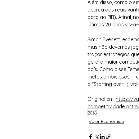
Além disso, como o set
acerca das reais vant
para ao PIB). Afinal, 
últimos 20 anos vis-à-
Simon Evenett, especia
mas não devemos jogar
traçar estratégias qu
gerará maior competiç
país. Como disse Teme
metas ambiciosas" - c
o "Starting over" (livr
Original em: 
https://v
competitividade.ghtml
2016
Valor Econômico