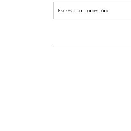
https://exame.com/colunistas/i
Escreva um comentário
nstituto-millenium/o-cade-a-
petrobras-e-a-revisao-da-
revisao-dos-acordos-de-2019-
uma-saida/ Os...