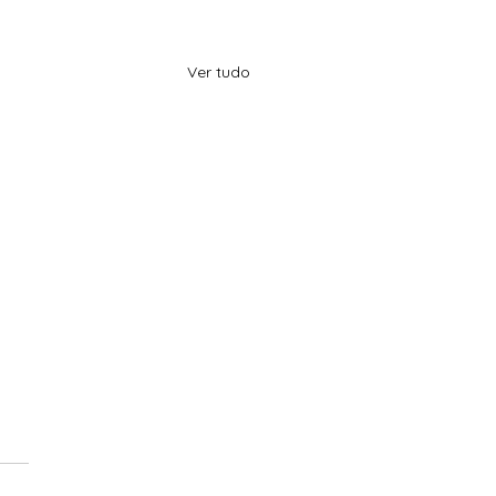
Ver tudo
ser a ideal, reforma
tária trará ‘luz no fim do
’, diz Schmidt
nal em: