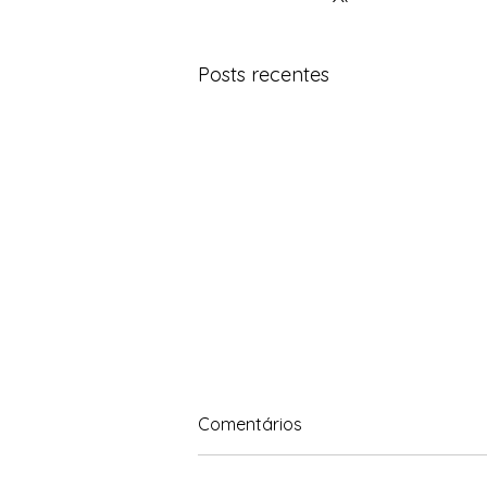
Posts recentes
O CADE, a Petrobrás e a
Comentários
revisão dos acordos de 2019
Original em: