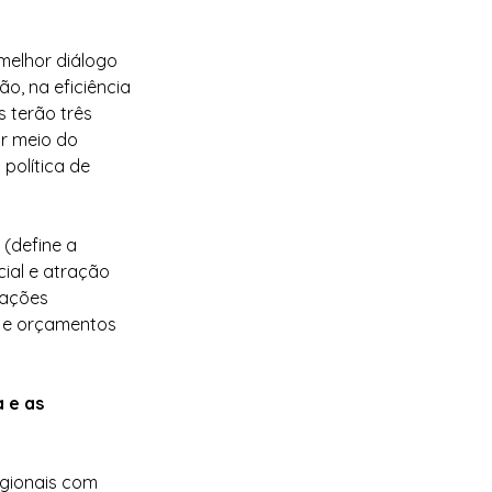
 melhor diálogo 
, na eficiência 
 terão três 
or meio do 
política de 
 (define a 
ial e atração 
lações 
s e orçamentos 
 e as 
egionais com 