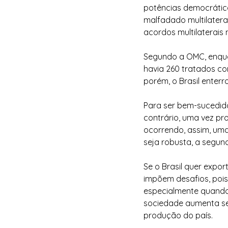
potências democrática
malfadado multilatera
acordos multilaterais
Segundo a OMC, enquan
havia 260 tratados co
porém, o Brasil enter
Para ser bem-sucedido
contrário, uma vez pr
ocorrendo, assim, uma
seja robusta, a segund
Se o Brasil quer expor
impõem desafios, pois
especialmente quando 
sociedade aumenta seu
produção do país.