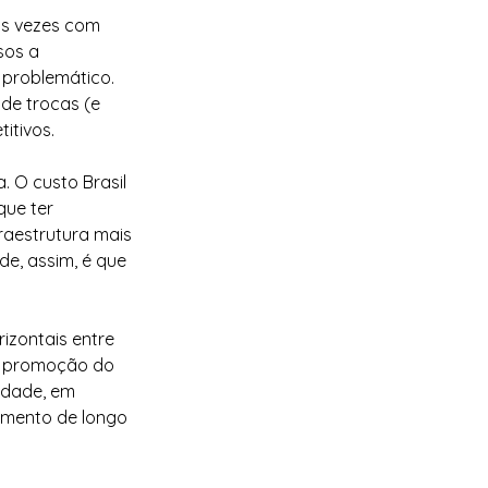
às vezes com 
sos a 
 problemático. 
 de trocas (e 
itivos.
. O custo Brasil 
que ter 
raestrutura mais 
de, assim, é que 
izontais entre 
 A promoção do 
idade, em 
amento de longo 