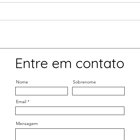
https://valor.globo.com/opiniao
https
/coluna/big-techs-antitruste-e-
otici
o-pl-2768.ghtml Brasil precisa de
ideal
marco legal que fomente...
luz-n
schmid
Entre em contato
Nome
Sobrenome
Email
Mensagem