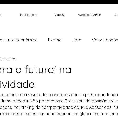
e
Publicações
Vídeos
Webinars ABDE
Cur
onjunta Econômica
Exame
Jota
Valor Econô
de leitura
 Journal
Instituto Millenium
Estadão
Poder 360
ra o futuro' na
ividade
i
Brasil Economia e Governo
Outros
Biodiesel
asileira buscará resultados concretos para o país, abandona
da última década. Não por menos o Brasil saiu da posição 46ª 
nações, no ranking de competitividade da IMD. Apesar dos in
protecionista e à estagnação econômica global, é o moment