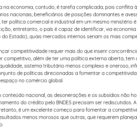
ia na economia, contudo, é tarefa complicada, pois conflita 
rios nacionais, beneficiários de posições dominantes e aves
, ter política comercial e industrial em um mesmo ministério é
ição, entretanto, o país é capaz de identificar, via economia
do Estado), quais mercados internos seriam os mais compet
çar competitividade requer mais do que inserir concorrência
er competitivo, além de ter uma política externa aberta, tem 
alidade, sistema tributário menos complexo e oneroso, inf
onjunto de políticas direcionadas a fomentar a competitivida
o espaço no comércio global.
do conteúdo nacional, as desonerações e os subsídios não hor
ionamento do crédito pelo BNDES precisam ser rediscutidos.
tretanto, é um excelente começo para fomentar a competitiv
resultados menos morosos que outras, que requerem planej
o.