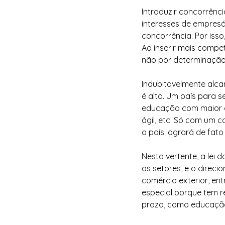
Introduzir concorrênc
interesses de empresá
concorrência. Por isso
Ao inserir mais compet
não por determinação 
Indubitavelmente alcan
é alto. Um país para s
educação com maior qu
ágil, etc. Só com um c
o país logrará de fat
Nesta vertente, a lei 
os setores, e o direc
comércio exterior, en
especial porque tem 
prazo, como educaçã