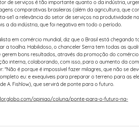
or de serviços é tão importante quanto o da indústria, urge
agens comparativas brasileiras (além da agricultura, que con
nota-se1 a relevância do setor de serviços na produtividade no
vis a da indústria, que foi negativa em todo o período.
lista em comércio mundial, diz que o Brasil está chegando ta
 a toalha. Habilidoso, o chanceler Serra tem todas as quali
e gerem bons resultados, através da promoção do comércio e
ão interna, colaborando, com isso, para o aumento da comp
r: "Não é porque é impossível fazer milagres, que não se dev
ompleto eu: e exequíveis para preparar o terreno para as ele
o de A. Fishlow), que servirá de ponte para o futuro.
alor.globo.com/opiniao/coluna/ponte-para-o-futuro-na-