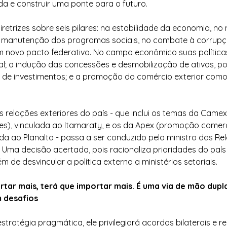
a e construir uma ponte para o futuro.
retrizes sobre seis pilares: na estabilidade da economia, no
 manutenção dos programas sociais, no combate à corrupção
m novo pacto federativo. No campo econômico suas políticas
scal; a indução das concessões e desmobilização de ativos, p
de investimentos; e a promoção do comércio exterior como 
s relações exteriores do país - que inclui os temas da Camex
), vinculada ao Itamaraty, e os da Apex (promoção comerc
ada ao Planalto - passa a ser conduzido pelo ministro das Re
. Uma decisão acertada, pois racionaliza prioridades do paí
ém de desvincular a política externa a ministérios setoriais.
rtar mais, terá que importar mais. É uma via de mão dupla
 desafios
tratégia pragmática, ele privilegiará acordos bilaterais e r