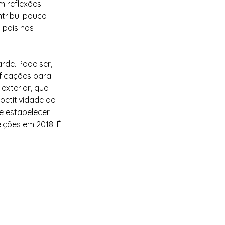
m reflexões 
tribui pouco 
 país nos 
rde. Pode ser, 
ficações para 
xterior, que 
etitividade do 
e estabelecer 
ições em 2018. É 