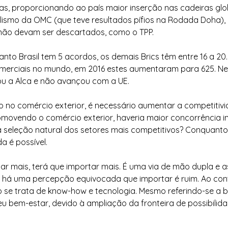
s, proporcionando ao país maior inserção nas cadeiras glob
lismo da OMC (que teve resultados pífios na Rodada Doha), 
 não devam ser descartados, como o TPP.
to Brasil tem 5 acordos, os demais Brics têm entre 16 a 20
merciais no mundo, em 2016 estes aumentaram para 625. Nes
rou a Alca e não avançou com a UE.
 no comércio exterior, é necessário aumentar a competitivi
omovendo o comércio exterior, haveria maior concorrência in
 seleção natural dos setores mais competitivos? Conquanto 
a é possível.
tar mais, terá que importar mais. É uma via de mão dupla e 
 há uma percepção equivocada que importar é ruim. Ao cont
se trata de know-how e tecnologia. Mesmo referindo-se a be
 bem-estar, devido à ampliação da fronteira de possibilida