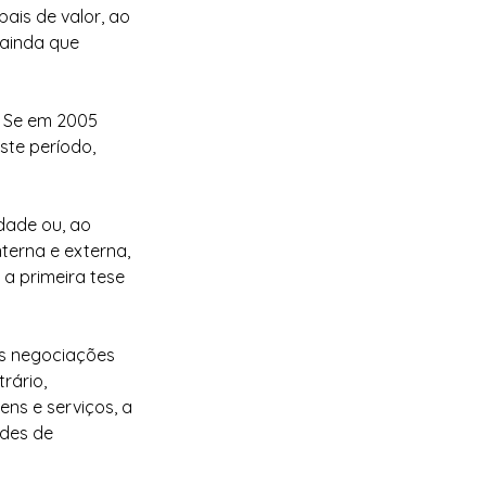
ais de valor, ao 
ainda que 
. Se em 2005 
te período, 
dade ou, ao 
terna e externa, 
a primeira tese 
as negociações 
rário, 
ns e serviços, a 
des de 