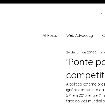
Hom
All Posts
Web Advocacy
C
24 de jun. de 2016
3 min 
Folha de São Paulo
Brazil
'Ponte pa
competit
Ministério da Fazenda
min
A política externa br
ignóbil e infrutífera 
Brasil Energia
57ª em 2015, entre 61 
face ao viés mundial 