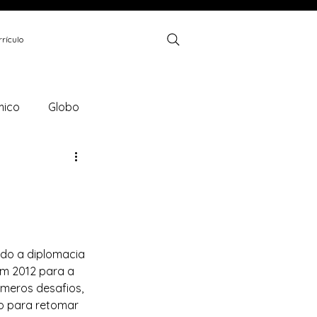
rículo
mico
Globo
SciElo Brasil
FGV
br
Brasil Energia
ndo a diplomacia 
em 2012 para a 
úmeros desafios, 
o para retomar 