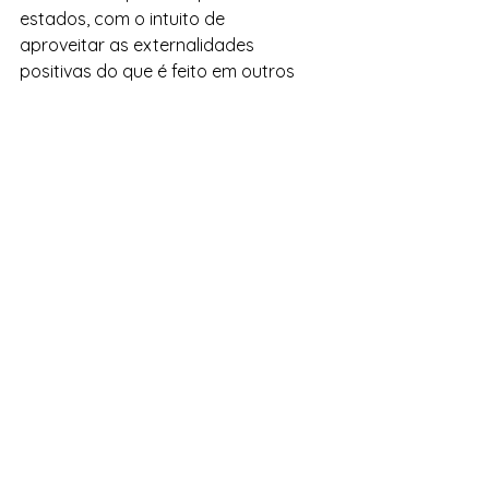
estados, com o intuito de 
aproveitar as externalidades 
positivas do que é feito em outros 
estados e fortalecer suas 
produtividades locais?
Se o foco do debate no Confaz 
não progredir para questões mais 
substantivas, este Conselho 
poderá se tornar desimportante, 
especialmente se a reforma 
tributária extinguir o ICMS. Mesmo 
que o ICMS não finde, contudo, os 
estados deveriam alterar a forma 
de dar subsídio às empresas. 
Os benefícios, que hoje ocorrem 
via renúncia fiscal (isenção, 
redução de base de cálculo ou 