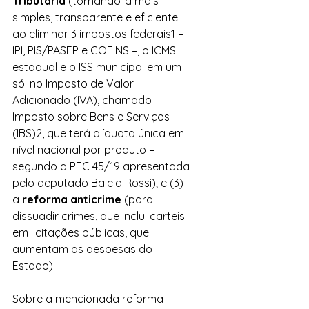
Tributária
 (tornando-a mais 
simples, transparente e eficiente 
ao eliminar 3 impostos federais
1
 – 
IPI, PIS/PASEP e COFINS –, o ICMS 
estadual e o ISS municipal em um 
só: no Imposto de Valor 
Adicionado (IVA), chamado 
Imposto sobre Bens e Serviços 
(IBS)
2
, que terá alíquota única em 
nível nacional por produto – 
segundo a PEC 45/19 apresentada 
pelo deputado Baleia Rossi); e (3) 
a 
reforma anticrime
 (para 
dissuadir crimes, que inclui carteis 
em licitações públicas, que 
aumentam as despesas do 
Estado).
Sobre a mencionada reforma 