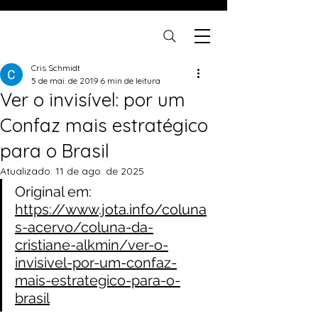
Cris Schmidt
5 de mai. de 2019
6 min de leitura
Ver o invisível: por um
Confaz mais estratégico
para o Brasil
Atualizado:
11 de ago. de 2025
Original em: 
https://www.jota.info/coluna
s-acervo/coluna-da-
cristiane-alkmin/ver-o-
invisivel-por-um-confaz-
mais-estrategico-para-o-
brasil