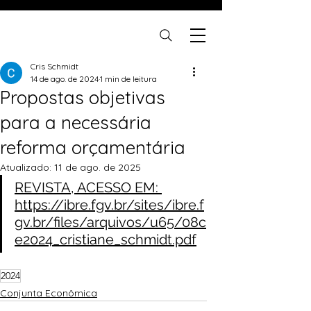
Cris Schmidt
14 de ago. de 2024
1 min de leitura
Propostas objetivas
para a necessária
reforma orçamentária
Atualizado:
11 de ago. de 2025
REVISTA, ACESSO EM: 
https://ibre.fgv.br/sites/ibre.f
gv.br/files/arquivos/u65/08c
e2024_cristiane_schmidt.pdf
2024
Conjunta Econômica