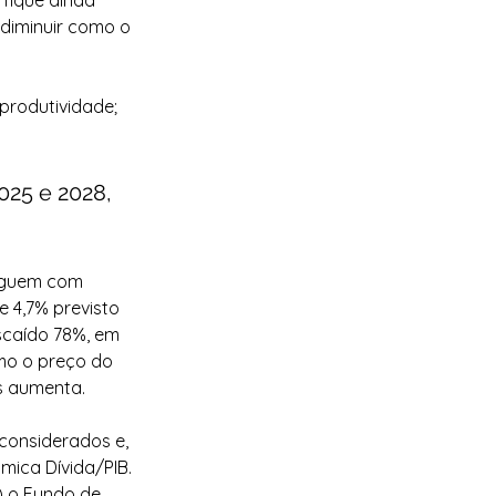
 fique ainda 
 diminuir como o 
rodutividade; 
25 e 2028, 
eguem com 
e 4,7% previsto 
scaído 78%, em 
omo o preço do 
ís aumenta.
considerados e, 
mica Dívida/PIB.
) o Fundo de 