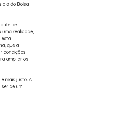
 e a do Bolsa 
iante de 
a uma realidade, 
 esta 
ma, que a 
ar condições 
ra ampliar os 
e mais justo. A 
a ser de um 