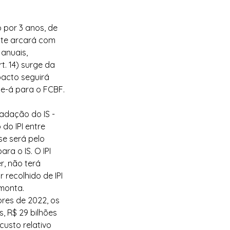
to por 3 anos, de 
nte arcará com 
anuais, 
t. 14) surge da 
mpacto seguirá 
-se-á para o FCBF.
adação do IS - 
do IPI entre 
se será pelo 
ra o IS. O IPI 
, não terá 
 recolhido de IPI 
 monta.
res de 2022, os 
, R$ 29 bilhões 
custo relativo 