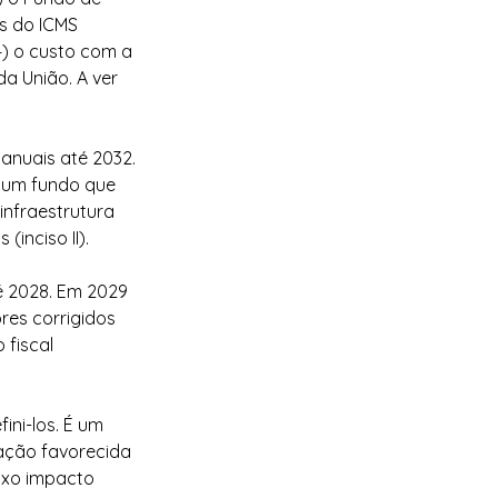
s do ICMS 
4) o custo com a 
a União. A ver 
 anuais até 2032. 
É um fundo que 
infraestrutura 
(inciso II).
té 2028. Em 2029 
res corrigidos 
fiscal 
ini-los. É um 
ação favorecida 
ixo impacto 