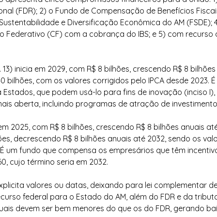
nal (FDR); 2) o Fundo de Compensação de Benefícios Fiscai
 Sustentabilidade e Diversificação Econômica do AM (FSDE); 
o Federativo (CF) com a cobrança do IBS; e 5) com recurso d
. 13) inicia em 2029, com R$ 8 bilhões, crescendo R$ 8 bilhões
 40 bilhões, com os valores corrigidos pelo IPCA desde 2023. 
 Estados, que podem usá-lo para fins de inovação (inciso I), 
 mais aberta, incluindo programas de atração de investimentos 
a em 2025, com R$ 8 bilhões, crescendo R$ 8 bilhões anuais a
hões, decrescendo R$ 8 bilhões anuais até 2032, sendo os valo
 É um fundo que compensa os empresários que têm incentivo 
0, cujo término seria em 2032.
xplicita valores ou datas, deixando para lei complementar def
ecurso federal para o Estado do AM, além do FDR e da tribut
nuais devem ser bem menores do que os do FDR, gerando ba