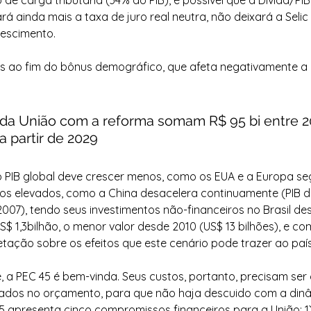
e carga tributária (34% do PIB), é possível que a Dívida/PIB
rá ainda mais a taxa de juro real neutra, não deixará a Selic
rescimento.
 ao fim do bônus demográfico, que afeta negativamente a p
a União com a reforma somam R$ 95 bi entre 20
a partir de 2029
 PIB global deve crescer menos, como os EUA e a Europa s
juros elevados, como a China desacelera continuamente (PIB d
2007), tendo seus investimentos não-financeiros no Brasil de
S$ 1,3bilhão, o menor valor desde 2010 (US$ 13 bilhões), e c
ietação sobre os efeitos que este cenário pode trazer ao pa
, a PEC 45 é bem-vinda. Seus custos, portanto, precisam ser 
izados no orçamento, para que não haja descuido com a dinâ
45 apresenta cinco compromissos financeiros para a União: 1