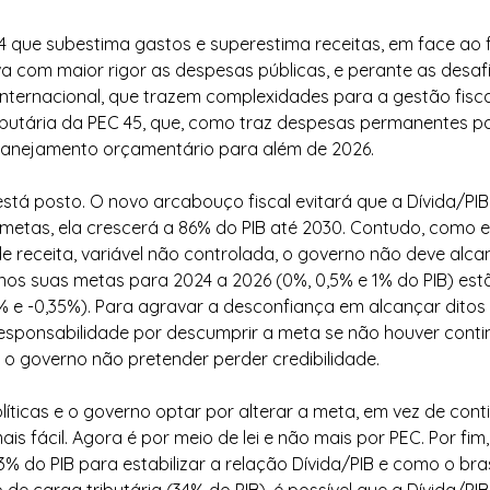
 que subestima gastos e superestima receitas, em face ao f
ava com maior rigor as despesas públicas, e perante as desaf
internacional, que trazem complexidades para a gestão fisca
ibutária da PEC 45, que, como traz despesas permanentes pa
lanejamento orçamentário para além de 2026.
stá posto. O novo arcabouço fiscal evitará que a Dívida/PIB
etas, ela crescerá a 86% do PIB até 2030. Contudo, como e
receita, variável não controlada, o governo não deve alca
nos suas metas para 2024 a 2026 (0%, 0,5% e 1% do PIB) est
% e -0,35%). Para agravar a desconfiança em alcançar ditos o
responsabilidade por descumprir a meta se não houver conti
 o governo não pretender perder credibilidade.
íticas e o governo optar por alterar a meta, em vez de conti
s fácil. Agora é por meio de lei e não mais por PEC. Por fim
% do PIB para estabilizar a relação Dívida/PIB e como o brasi