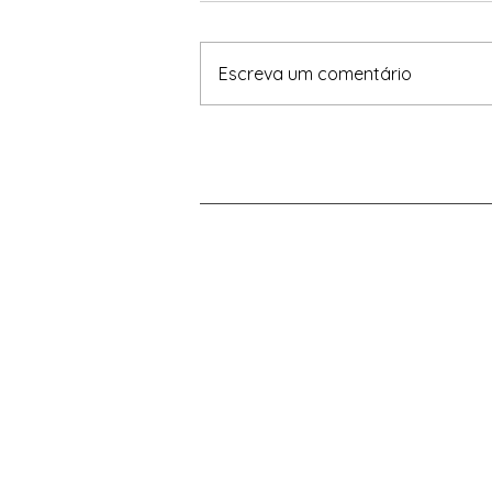
Original em:
https://exame.com/colunistas/i
Escreva um comentário
nstituto-millenium/o-cade-a-
petrobras-e-a-revisao-da-
revisao-dos-acordos-de-2019-
uma-saida/ Os...