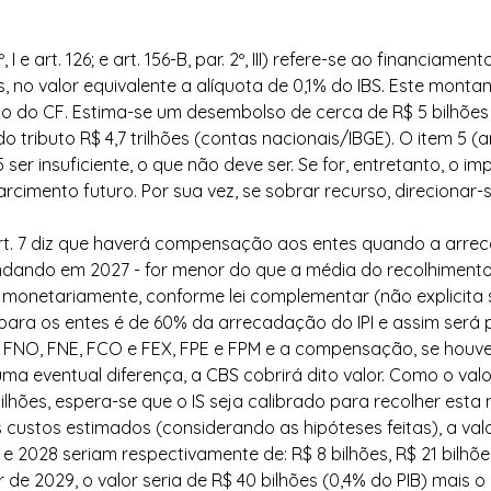
º, I e art. 126; e art. 156-B, par. 2º, III) refere-se ao financiamen
, no valor equivalente a alíquota de 0,1% do IBS. Este monta
ão do CF. Estima-se um desembolso de cerca de R$ 5 bilhões 
ributo R$ 4,7 trilhões (contas nacionais/IBGE). O item 5 (ar
 ser insuficiente, o que não deve ser. Se for, entretanto, o i
arcimento futuro. Por sua vez, se sobrar recurso, direcionar
art. 7 diz que haverá compensação aos entes quando a arrec
 findando em 2027 - for menor do que a média do recolhimento 
o monetariamente, conforme lei complementar (não explicita 
 para os entes é de 60% da arrecadação do IPI e assim será pa
 FNO, FNE, FCO e FEX, FPE e FPM e a compensação, se houver
uma eventual diferença, a CBS cobrirá dito valor. Como o valor
ilhões, espera-se que o IS seja calibrado para recolher esta
ustos estimados (considerando as hipóteses feitas), a valo
 2028 seriam respectivamente de: R$ 8 bilhões, R$ 21 bilhões
ir de 2029, o valor seria de R$ 40 bilhões (0,4% do PIB) mais o 