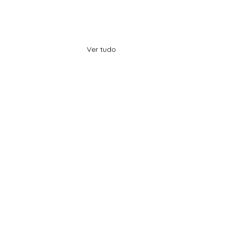
Ver tudo
ser a ideal, reforma
tária trará ‘luz no fim do