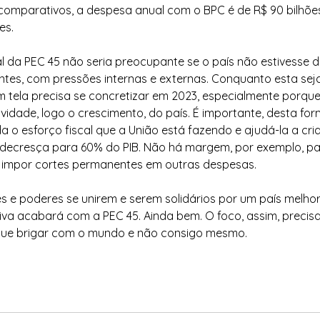
 comparativos, a despesa anual com o BPC é de R$ 90 bilhões
es.
l da PEC 45 não seria preocupante se o país não estivesse d
antes, com pressões internas e externas. Conquanto esta sej
m tela precisa se concretizar em 2023, especialmente porque
vidade, logo o crescimento, do país. É importante, desta for
o esforço fiscal que a União está fazendo e ajudá-la a cri
 decresça para 60% do PIB. Não há margem, por exemplo, pa
 impor cortes permanentes em outras despesas.
 e poderes se unirem e serem solidários por um país melhor 
tiva acabará com a PEC 45. Ainda bem. O foco, assim, precis
 que brigar com o mundo e não consigo mesmo.