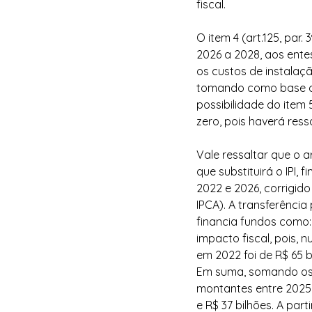
fiscal.
O item 4 (art.125, par. 3
2026 a 2028, aos entes
os custos de instalaç
tomando como base do t
possibilidade do item 5
zero, pois haverá ress
Vale ressaltar que o 
que substituirá o IPI,
2022 e 2026, corrigid
IPCA). A transferência
financia fundos como:
impacto fiscal, pois, n
em 2022 foi de R$ 65 b
Em suma, somando os c
montantes entre 2025 e
e R$ 37 bilhões. A part