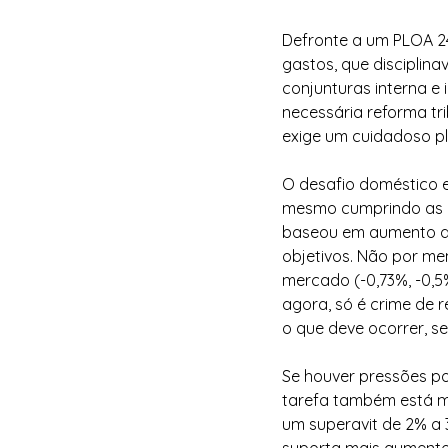
Defronte a um PLOA 24
gastos, que disciplin
conjunturas interna e 
necessária reforma tr
exige um cuidadoso p
O desafio doméstico e
mesmo cumprindo as m
baseou em aumento de 
objetivos. Não por me
mercado (-0,73%, -0,5
agora, só é crime de 
o que deve ocorrer, se
Se houver pressões pol
tarefa também está mai
um superavit de 2% a 3