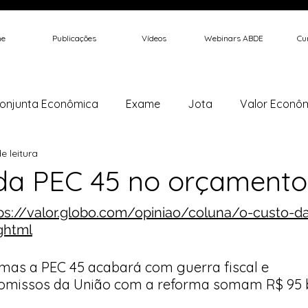
e
Publicações
Vídeos
Webinars ABDE
Cur
onjunta Econômica
Exame
Jota
Valor Econô
e leitura
 Journal
Instituto Millenium
Estadão
Poder 360
da PEC 45 no orçamento
ps://valor.globo.com/opiniao/coluna/o-custo-d
i
Brasil Economia e Governo
Outros
Biodiesel
ghtml
 mas a PEC 45 acabará com guerra fiscal e 
omissos da União com a reforma somam R$ 95 bi