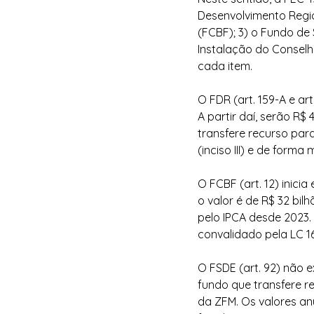
Desenvolvimento Regio
(FCBF); 3) o Fundo de
Instalação do Conselh
cada item.
O FDR (art. 159-A e art
A partir daí, serão R$
transfere recurso para
(inciso III) e de forma
O FCBF (art. 12) inici
o valor é de R$ 32 bil
pelo IPCA desde 2023.
convalidado pela LC 16
O FSDE (art. 92) não e
fundo que transfere r
da ZFM. Os valores a