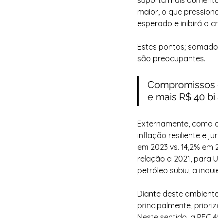
suporta mais aumento d
maior, o que pressiona
esperado e inibirá o c
Estes pontos; somados
são preocupantes.
Compromissos d
e mais R$ 40 bi 
Externamente, como o
inflação resiliente e 
em 2023 vs. 14,2% em 
relação a 2021, para U
petróleo subiu, a inqu
Diante deste ambiente
principalmente, prior
Neste sentido, a PEC 