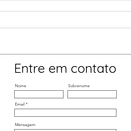
túnel
Original em:
Origi
https://valor.globo.com/opiniao
https
/coluna/big-techs-antitruste-e-
otici
o-pl-2768.ghtml Brasil precisa de
ideal
marco legal que fomente...
luz-n
schmid
Entre em contato
Nome
Sobrenome
Email
Mensagem