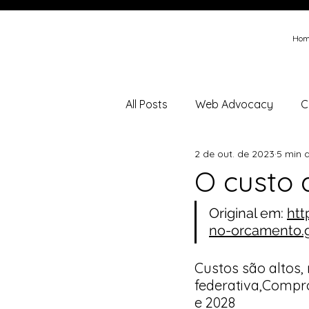
Hom
All Posts
Web Advocacy
C
2 de out. de 2023
5 min d
Folha de São Paulo
Brazil
O custo 
Original em: 
htt
Ministério da Fazenda
min
no-orcamento.
Custos são altos,
Brasil Energia
federativa,Compr
e 2028