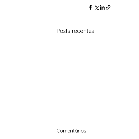
Posts recentes
O CADE, a Petrobrás e a
Comentários
revisão dos acordos de 2019