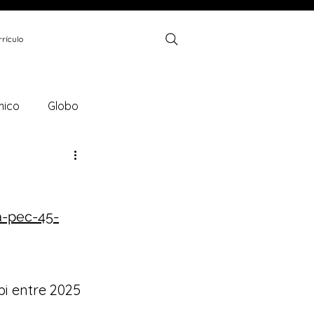
rículo
mico
Globo
SciElo Brasil
FGV
a-pec-45-
br
Brasil Energia
 entre 2025 