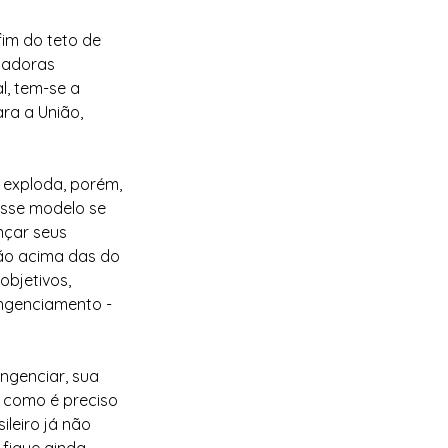
im do teto de 
iadoras 
l, tem-se a 
ra a União, 
 exploda, porém, 
sse modelo se 
nçar seus 
ão acima das do 
bjetivos, 
ngenciamento - 
ngenciar, sua 
, como é preciso 
leiro já não 