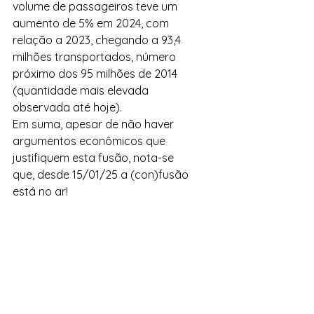
volume de passageiros teve um 
aumento de 5% em 2024, com 
relação a 2023, chegando a 93,4 
milhões transportados, número 
próximo dos 95 milhões de 2014 
(quantidade mais elevada 
observada até hoje).
Em suma, apesar de não haver 
argumentos econômicos que 
justifiquem esta fusão, nota-se 
que, desde 15/01/25 a (con)fusão 
está no ar!
[1]
 Economistas e ex-conselheiros 
do CADE
[2]
 Dados dos DREs das três 
empresas corroboram essa 
afirmação.
[3]