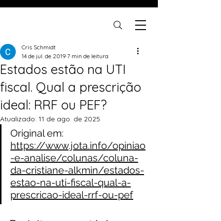
Cris Schmidt
14 de jul. de 2019
7 min de leitura
Estados estão na UTI
fiscal. Qual a prescrição
ideal: RRF ou PEF?
Atualizado:
11 de ago. de 2025
Original em: 
https://www.jota.info/opiniao
-e-analise/colunas/coluna-
da-cristiane-alkmin/estados-
estao-na-uti-fiscal-qual-a-
prescricao-ideal-rrf-ou-pef