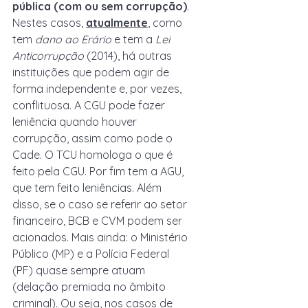
pública (com ou sem corrupção)
. 
Nestes casos, 
atualmente
, como 
tem 
dano ao Erário
 e tem a
 Lei 
Anticorrupção 
(2014), há outras 
instituições que podem agir de 
forma independente e, por vezes, 
conflituosa. A CGU pode fazer 
leniência quando houver 
corrupção, assim como pode o 
Cade. O TCU homologa o que é 
feito pela CGU. Por fim tem a AGU, 
que tem feito leniências. Além 
disso, se o caso se referir ao setor 
financeiro, BCB e CVM podem ser 
acionados. Mais ainda: o Ministério 
Público (MP) e a Polícia Federal 
(PF) quase sempre atuam 
(delação premiada no âmbito 
criminal). Ou seja, nos casos de 