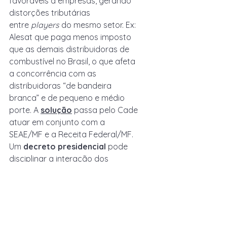
favoráveis a empresas, gerando 
distorções tributárias 
entre 
players
 do mesmo setor. Ex: 
Alesat que paga menos imposto 
que as demais distribuidoras de 
combustível no Brasil, o que afeta 
a concorrência com as 
distribuidoras “de bandeira 
branca” e de pequeno e médio 
porte. A 
solução
 passa pelo Cade 
atuar em conjunto com a 
SEAE/MF e a Receita Federal/MF. 
Um 
decreto presidencial
 pode 
disciplinar a interação dos 
agentes, a agenda e a 
participação de cada órgão.
Por fim, como 
terceiro item
, 
objetiva 
eliminar/minimizar as 