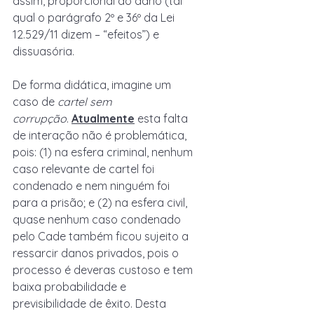
assim, proporcional ao dano (tal 
qual o parágrafo 2º e 36º da Lei 
12.529/11 dizem – “efeitos”) e 
dissuasória.
De forma didática, imagine um 
caso de 
cartel sem 
corrupção
. 
Atualmente
 esta falta 
de interação não é problemática, 
pois: (1) na esfera criminal, nenhum 
caso relevante de cartel foi 
condenado e nem ninguém foi 
para a prisão; e (2) na esfera civil, 
quase nenhum caso condenado 
pelo Cade também ficou sujeito a 
ressarcir danos privados, pois o 
processo é deveras custoso e tem 
baixa probabilidade e 
previsibilidade de êxito. Desta 