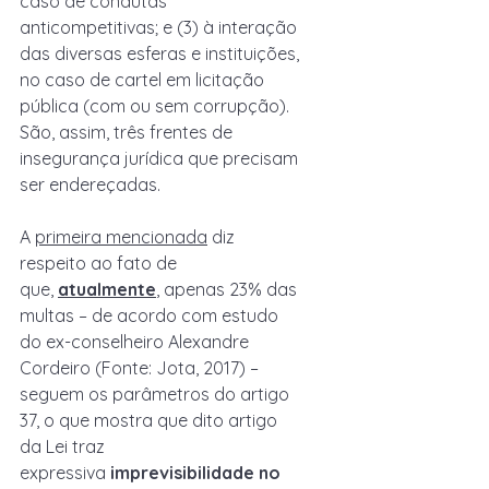
caso de condutas 
anticompetitivas; e (3) à interação 
das diversas esferas e instituições, 
no caso de cartel em licitação 
pública (com ou sem corrupção). 
São, assim, três frentes de 
insegurança jurídica que precisam 
ser endereçadas.
A 
primeira mencionada
 diz 
respeito ao fato de 
que, 
atualmente
, apenas 23% das 
multas – de acordo com estudo 
do ex-conselheiro Alexandre 
Cordeiro (Fonte: Jota, 2017) – 
seguem os parâmetros do artigo 
37, o que mostra que dito artigo 
da Lei traz 
expressiva 
imprevisibilidade no 