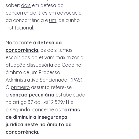
saber: 
dois
 em defesa da 
concorrência, 
três
 em advocacia 
da concorrência e 
um
, de cunho 
institucional.
No tocante à 
defesa da 
concorrência
, os dois temas 
escolhidos objetivam maximizar a 
atuação dissuasória do Cade no 
âmbito de um Processo 
Administrativo Sancionador (PAS). 
O 
primeiro
 assunto refere-se 
à 
sanção pecuniária
 estabelecida 
no artigo 37 da Lei 12.529/11 e 
o 
segundo
, concerne às 
formas 
de diminuir a insegurança 
jurídica neste no âmbito da 
concorrência
.